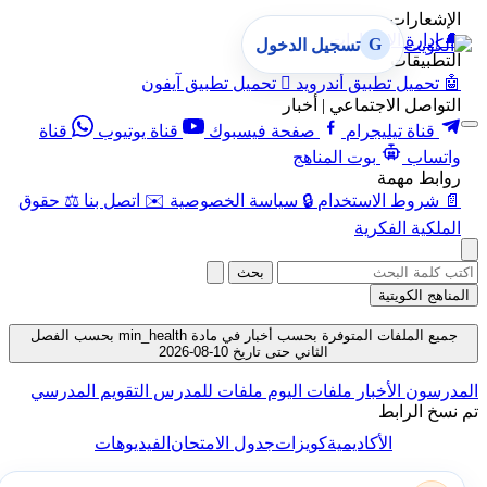
الإشعارات
🔔
إدارة الإشعارات
G
تسجيل الدخول
التطبيقات
🤖
تحميل تطبيق أندرويد

تحميل تطبيق آيفون
التواصل الاجتماعي | أخبار
قناة تيليجرام
صفحة فيسبوك
قناة يوتيوب
قناة
واتساب
بوت المناهج
روابط مهمة
📄
شروط الاستخدام
🔒
سياسة الخصوصية
✉️
اتصل بنا
⚖️
حقوق
الملكية الفكرية
بحث
المناهج الكويتية
جميع الملفات المتوفرة بحسب أخبار في مادة min_health بحسب الفصل
الثاني حتى تاريخ 10-08-2026
المدرسون
الأخبار
ملفات اليوم
ملفات للمدرس
التقويم المدرسي
تم نسخ الرابط
الأكاديمية
كويزات
جدول الامتحان
الفيديوهات