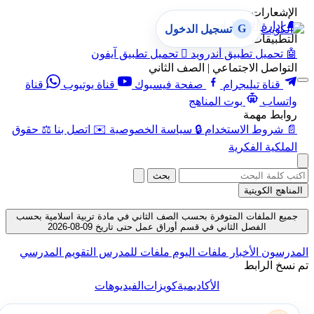
الإشعارات
🔔
إدارة الإشعارات
G
تسجيل الدخول
التطبيقات
🤖
تحميل تطبيق أندرويد

تحميل تطبيق آيفون
التواصل الاجتماعي | الصف الثاني
قناة تيليجرام
صفحة فيسبوك
قناة يوتيوب
قناة
واتساب
بوت المناهج
روابط مهمة
📄
شروط الاستخدام
🔒
سياسة الخصوصية
✉️
اتصل بنا
⚖️
حقوق
الملكية الفكرية
بحث
المناهج الكويتية
جميع الملفات المتوفرة بحسب الصف الثاني في مادة تربية اسلامية بحسب
الفصل الثاني في قسم أوراق عمل حتى تاريخ 09-08-2026
المدرسون
الأخبار
ملفات اليوم
ملفات للمدرس
التقويم المدرسي
تم نسخ الرابط
الأكاديمية
كويزات
الفيديوهات