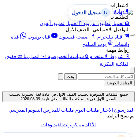
الإشعارات
🔔
إدارة الإشعارات
G
تسجيل الدخول
التطبيقات
🤖
تحميل تطبيق أندرويد

تحميل تطبيق آيفون
التواصل الاجتماعي | الصف الأول
قناة تيليجرام
صفحة فيسبوك
قناة يوتيوب
قناة
واتساب
بوت المناهج
روابط مهمة
📄
شروط الاستخدام
🔒
سياسة الخصوصية
✉️
اتصل بنا
⚖️
حقوق
الملكية الفكرية
بحث
المناهج الكويتية
جميع الملفات المتوفرة بحسب الصف الأول في مادة لغة انجليزية بحسب
الفصل الأول في قسم كتب للطالب حتى تاريخ 09-08-2026
المدرسون
الأخبار
ملفات اليوم
ملفات للمدرس
التقويم المدرسي
تم نسخ الرابط
الأكاديمية
كويزات
الفيديوهات