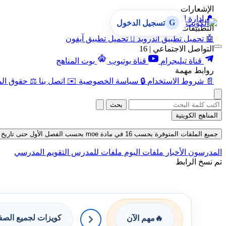
الإشعارات
🔔
إدارة الإشعارات
G
تسجيل الدخول
التطبيقات
🤖
تحميل تطبيق أندرويد

تحميل تطبيق آيفون
التواصل الاجتماعي | 16
قناة تيليجرام
قناة يوتيوب
بوت المناهج
روابط مهمة
📄
شروط الاستخدام
🔒
سياسة الخصوصية
✉️
اتصل بنا
⚖️
حقوق الم
بحث
المناهج الكويتية
جميع الملفات المتوفرة بحسب 16 في مادة moe بحسب الفصل الأول حتى تاريخ 07-08-2026
المدرسون
الأخبار
ملفات اليوم
ملفات للمدرس
التقويم المدرسي
تم نسخ الرابط
كويزات لجميع الص
🔥
مهم الآن