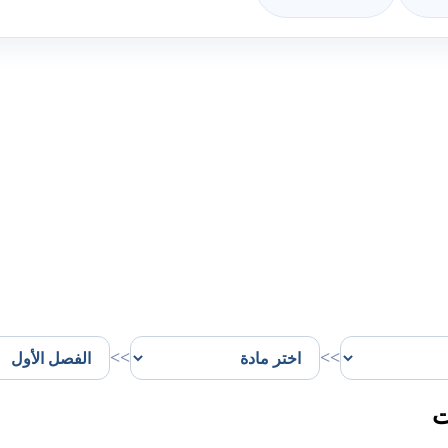
>>
>>