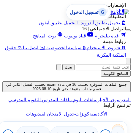
الإشعارات
🔔
إدارة الإشعارات
G
تسجيل الدخول
التطبيقات
🤖
تحميل تطبيق أندرويد

تحميل تطبيق آيفون
التواصل الاجتماعي | 16
قناة تيليجرام
قناة يوتيوب
بوت المناهج
روابط مهمة
📄
شروط الاستخدام
🔒
سياسة الخصوصية
✉️
اتصل بنا
⚖️
حقوق
الملكية الفكرية
بحث
المناهج الكويتية
جميع الملفات المتوفرة بحسب 16 في مادة exam بحسب الفصل الثاني في
قسم ملفات متنوعة حتى تاريخ 10-08-2026
المدرسون
الأخبار
ملفات اليوم
ملفات للمدرس
التقويم المدرسي
تم نسخ الرابط
الأكاديمية
كويزات
جدول الامتحان
الفيديوهات