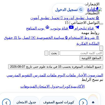
الإشعارات
🔔
إدارة الإشعارات
G
تسجيل الدخول
التطبيقات
🤖
تحميل تطبيق أندرويد

تحميل تطبيق آيفون
التواصل الاجتماعي | 15
قناة تيليجرام
قناة يوتيوب
بوت المناهج
روابط مهمة
📄
شروط الاستخدام
🔒
سياسة الخصوصية
✉️
اتصل بنا
⚖️
حقوق
الملكية الفكرية
بحث
المناهج الكويتية
جميع الملفات المتوفرة بحسب 15 في مادة علوم حتى تاريخ 07-08-2026
المدرسون
الأخبار
ملفات اليوم
ملفات للمدرس
التقويم المدرسي
تم نسخ الرابط
الأكاديمية
كويزات
جدول الامتحان
الفيديوهات
كويزات لجميع الصفوف
جدول الامتحان
🔥