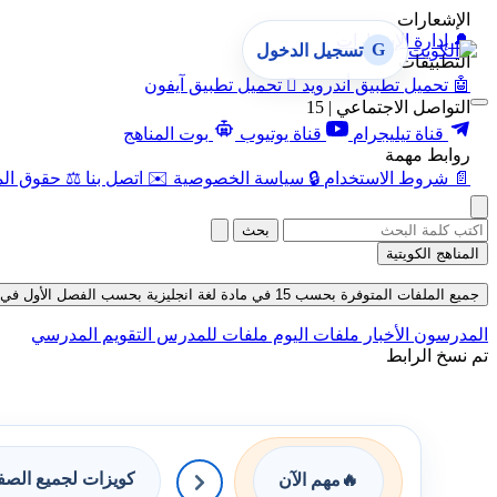
الإشعارات
🔔
إدارة الإشعارات
G
تسجيل الدخول
التطبيقات
🤖
تحميل تطبيق أندرويد

تحميل تطبيق آيفون
التواصل الاجتماعي | 15
قناة تيليجرام
قناة يوتيوب
بوت المناهج
روابط مهمة
📄
شروط الاستخدام
🔒
سياسة الخصوصية
✉️
اتصل بنا
⚖️
حقوق الم
بحث
المناهج الكويتية
جميع الملفات المتوفرة بحسب 15 في مادة لغة انجليزية بحسب الفصل الأول في قسم ملفات المدرس حتى تاريخ 07-08-2026
المدرسون
الأخبار
ملفات اليوم
ملفات للمدرس
التقويم المدرسي
تم نسخ الرابط
كويزات لجميع الص
🔥
مهم الآن