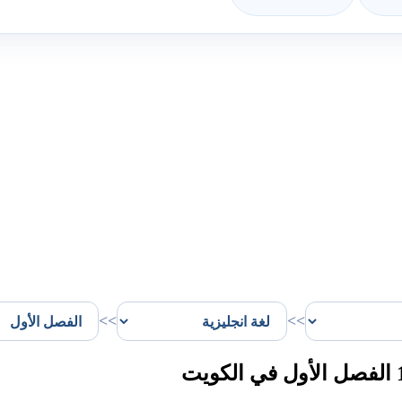
>>
>>