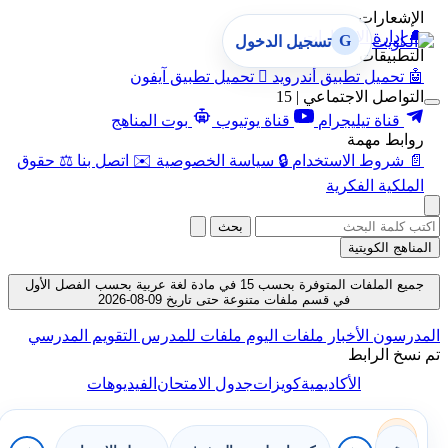
الإشعارات
🔔
إدارة الإشعارات
G
تسجيل الدخول
التطبيقات
🤖
تحميل تطبيق أندرويد

تحميل تطبيق آيفون
التواصل الاجتماعي | 15
قناة تيليجرام
قناة يوتيوب
بوت المناهج
روابط مهمة
📄
شروط الاستخدام
🔒
سياسة الخصوصية
✉️
اتصل بنا
⚖️
حقوق
الملكية الفكرية
بحث
المناهج الكويتية
جميع الملفات المتوفرة بحسب 15 في مادة لغة عربية بحسب الفصل الأول
في قسم ملفات متنوعة حتى تاريخ 09-08-2026
المدرسون
الأخبار
ملفات اليوم
ملفات للمدرس
التقويم المدرسي
تم نسخ الرابط
الأكاديمية
كويزات
جدول الامتحان
الفيديوهات