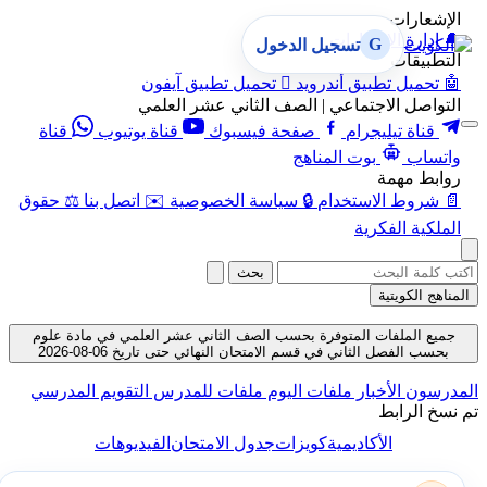
الإشعارات
🔔
إدارة الإشعارات
G
تسجيل الدخول
التطبيقات
🤖
تحميل تطبيق أندرويد

تحميل تطبيق آيفون
التواصل الاجتماعي | الصف الثاني عشر العلمي
قناة تيليجرام
صفحة فيسبوك
قناة يوتيوب
قناة
واتساب
بوت المناهج
روابط مهمة
📄
شروط الاستخدام
🔒
سياسة الخصوصية
✉️
اتصل بنا
⚖️
حقوق
الملكية الفكرية
بحث
المناهج الكويتية
جميع الملفات المتوفرة بحسب الصف الثاني عشر العلمي في مادة علوم
بحسب الفصل الثاني في قسم الامتحان النهائي حتى تاريخ 06-08-2026
المدرسون
الأخبار
ملفات اليوم
ملفات للمدرس
التقويم المدرسي
تم نسخ الرابط
الأكاديمية
كويزات
جدول الامتحان
الفيديوهات