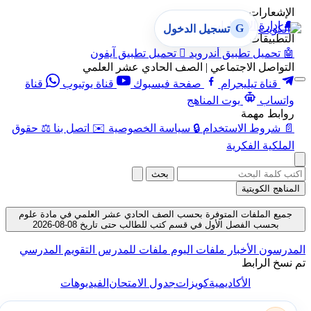
الإشعارات
🔔
إدارة الإشعارات
G
تسجيل الدخول
التطبيقات
🤖
تحميل تطبيق أندرويد

تحميل تطبيق آيفون
التواصل الاجتماعي | الصف الحادي عشر العلمي
قناة تيليجرام
صفحة فيسبوك
قناة يوتيوب
قناة
واتساب
بوت المناهج
روابط مهمة
📄
شروط الاستخدام
🔒
سياسة الخصوصية
✉️
اتصل بنا
⚖️
حقوق
الملكية الفكرية
بحث
المناهج الكويتية
جميع الملفات المتوفرة بحسب الصف الحادي عشر العلمي في مادة علوم
بحسب الفصل الأول في قسم كتب للطالب حتى تاريخ 08-08-2026
المدرسون
الأخبار
ملفات اليوم
ملفات للمدرس
التقويم المدرسي
تم نسخ الرابط
الأكاديمية
كويزات
جدول الامتحان
الفيديوهات