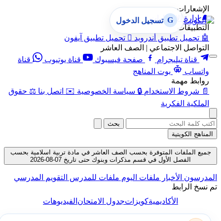
الإشعارات
🔔
إدارة الإشعارات
G
تسجيل الدخول
التطبيقات
🤖
تحميل تطبيق أندرويد

تحميل تطبيق آيفون
التواصل الاجتماعي | الصف العاشر
قناة تيليجرام
صفحة فيسبوك
قناة يوتيوب
قناة
واتساب
بوت المناهج
روابط مهمة
📄
شروط الاستخدام
🔒
سياسة الخصوصية
✉️
اتصل بنا
⚖️
حقوق
الملكية الفكرية
بحث
المناهج الكويتية
جميع الملفات المتوفرة بحسب الصف العاشر في مادة تربية اسلامية بحسب
الفصل الأول في قسم مذكرات وبنوك حتى تاريخ 07-08-2026
المدرسون
الأخبار
ملفات اليوم
ملفات للمدرس
التقويم المدرسي
تم نسخ الرابط
الأكاديمية
كويزات
جدول الامتحان
الفيديوهات