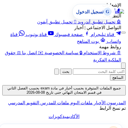
الإشعارات
🔔
إدارة الإشعارات
G
تسجيل الدخول
التطبيقات
🤖
تحميل تطبيق أندرويد

تحميل تطبيق آيفون
التواصل الاجتماعي | أخبار
قناة تيليجرام
صفحة فيسبوك
قناة يوتيوب
قناة
واتساب
بوت المناهج
روابط مهمة
📄
شروط الاستخدام
🔒
سياسة الخصوصية
✉️
اتصل بنا
⚖️
حقوق
الملكية الفكرية
بحث
المناهج
جميع الملفات المتوفرة بحسب أخبار في مادة exam بحسب الفصل الثاني
في قسم الامتحان النهائي حتى تاريخ 08-08-2026
المدرسون
الأخبار
ملفات اليوم
ملفات للمدرس
التقويم المدرسي
تم نسخ الرابط
الأكاديمية
كويزات