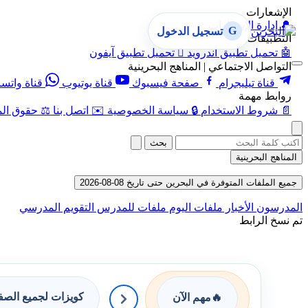
الإشعارات
🔔
إدارة الإشعارات
G
تسجيل الدخول
التطبيقات
🤖
تحميل تطبيق أندرويد

تحميل تطبيق آيفون
التواصل الاجتماعي | المناهج البحرينية
قناة تيليجرام
صفحة فيسبوك
قناة يوتيوب
قناة واتس
روابط مهمة
📄
شروط الاستخدام
🔒
سياسة الخصوصية
✉️
اتصل بنا
⚖️
حقوق الم
بحث
المناهج البحرينية
جميع الملفات المتوفرة في البحرين حتى تاريخ 08-08-2026
المدرسون
الأخبار
ملفات اليوم
ملفات للمدرس
التقويم المدرسي
تم نسخ الرابط
كويزات لجميع الص
🔥
مهم الآن