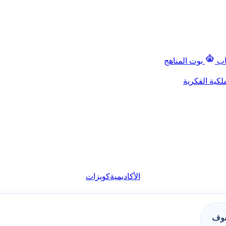
اب
بوت المناهج
لكية الفكرية
الأكاديمية
كويزات
فوف