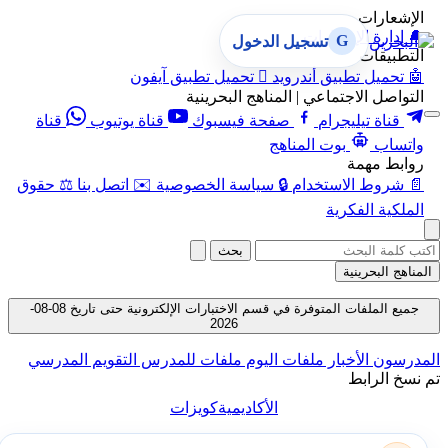
الإشعارات
🔔
إدارة الإشعارات
G
تسجيل الدخول
التطبيقات
🤖
تحميل تطبيق أندرويد

تحميل تطبيق آيفون
التواصل الاجتماعي | المناهج البحرينية
قناة تيليجرام
صفحة فيسبوك
قناة يوتيوب
قناة
واتساب
بوت المناهج
روابط مهمة
📄
شروط الاستخدام
🔒
سياسة الخصوصية
✉️
اتصل بنا
⚖️
حقوق
الملكية الفكرية
بحث
المناهج البحرينية
جميع الملفات المتوفرة في قسم الاختبارات الإلكترونية حتى تاريخ 08-08-
2026
المدرسون
الأخبار
ملفات اليوم
ملفات للمدرس
التقويم المدرسي
تم نسخ الرابط
الأكاديمية
كويزات