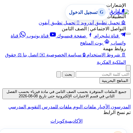
الإشعارات
🔔
إدارة الإشعارات
G
تسجيل الدخول
التطبيقات
🤖
تحميل تطبيق أندرويد

تحميل تطبيق آيفون
التواصل الاجتماعي | الصف الثامن
قناة تيليجرام
صفحة فيسبوك
قناة يوتيوب
قناة
واتساب
بوت المناهج
روابط مهمة
📄
شروط الاستخدام
🔒
سياسة الخصوصية
✉️
اتصل بنا
⚖️
حقوق
الملكية الفكرية
بحث
المناهج البحرينية
جميع الملفات المتوفرة بحسب الصف الثامن في مادة فيزياء بحسب الفصل
الثاني في قسم الاختبارات الإلكترونية حتى تاريخ 08-08-2026
المدرسون
الأخبار
ملفات اليوم
ملفات للمدرس
التقويم المدرسي
تم نسخ الرابط
الأكاديمية
كويزات