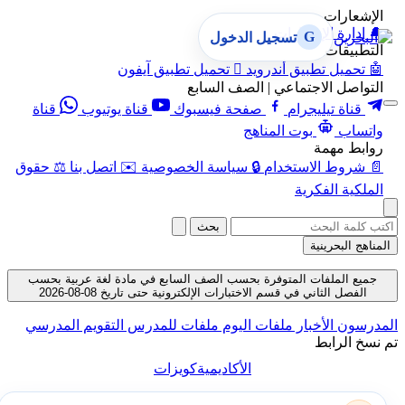
الإشعارات
🔔
إدارة الإشعارات
G
تسجيل الدخول
التطبيقات
🤖
تحميل تطبيق أندرويد

تحميل تطبيق آيفون
التواصل الاجتماعي | الصف السابع
قناة تيليجرام
صفحة فيسبوك
قناة يوتيوب
قناة
واتساب
بوت المناهج
روابط مهمة
📄
شروط الاستخدام
🔒
سياسة الخصوصية
✉️
اتصل بنا
⚖️
حقوق
الملكية الفكرية
بحث
المناهج البحرينية
جميع الملفات المتوفرة بحسب الصف السابع في مادة لغة عربية بحسب
الفصل الثاني في قسم الاختبارات الإلكترونية حتى تاريخ 08-08-2026
المدرسون
الأخبار
ملفات اليوم
ملفات للمدرس
التقويم المدرسي
تم نسخ الرابط
الأكاديمية
كويزات