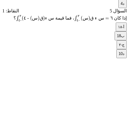
د
4
السؤال 5
النقاط: 1
٢
٢
س
ء
ق
س
٤
٦
س
ء
ق
س
إذا كان
، فما قيمة
؟
٤-
٢
(س)ق ء س = ٦
∫
٤-
٢
(
٤ - (س)ق
)
ء
∫
٤
٤
أ
١٨-
س
ب
18
ج
٢-
د
10