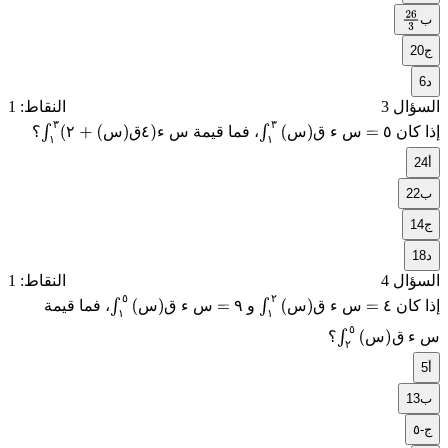
3
ب
26
ج
3
20
د
6
السؤال 3
النقاط: 1
٣
٣
٥
س
ء
ق
س
س
ء
٤
ق
س
٢
إذا كان
، فما قيمة
؟
٣
١
(س)ق ء س = ٥
∫
٣
١
(
٢ + (س)ق٤
)
ء س
∫
١
١
أ
24
ب
22
ج
14
د
18
السؤال 4
النقاط: 1
٥
٢
٤
س
ء
ق
س
٩
س
ء
ق
س
إذا كان
و
، فما قيمة
٢
١
(س)ق ء س = ٤
∫
٥
١
(س)ق ء س = ٩
∫
١
١
٥
س
ء
ق
س
؟
٥
٢
(س)ق ء س
∫
٢
أ
5
ب
13
ج
٥-