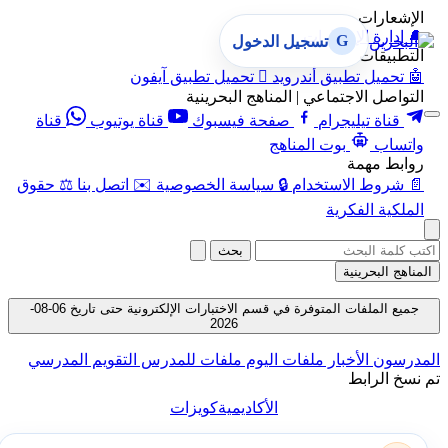
الإشعارات
🔔
إدارة الإشعارات
G
تسجيل الدخول
التطبيقات
🤖
تحميل تطبيق أندرويد

تحميل تطبيق آيفون
التواصل الاجتماعي | المناهج البحرينية
قناة تيليجرام
صفحة فيسبوك
قناة يوتيوب
قناة
واتساب
بوت المناهج
روابط مهمة
📄
شروط الاستخدام
🔒
سياسة الخصوصية
✉️
اتصل بنا
⚖️
حقوق
الملكية الفكرية
بحث
المناهج البحرينية
جميع الملفات المتوفرة في قسم الاختبارات الإلكترونية حتى تاريخ 06-08-
2026
المدرسون
الأخبار
ملفات اليوم
ملفات للمدرس
التقويم المدرسي
تم نسخ الرابط
الأكاديمية
كويزات