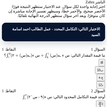
الناشر
Zahra
اختر إجابة واحدة لكل سؤال. عند الاختيار ستظهر النتيجة فورًا:
الأخضر صحيح، والأحمر خطأ، وسيظهر تفسير الإجابة مباشرة إن
كان متوفرًا. وبعد آخر سؤال ستظهر الدرجة النهائية تلقائيًا.
الاختبار التالي: التكامل المحدد - عمل الطالب احمد اسامة
السيد
السؤال 1
النقاط: 1
٥
١
س
ء
ـ
ه
س
س
ء
ـ
ه
س
٢
ما قيمة المقدار التالي:
؟
٥
١
(
٢ + (س)هـ
)
ء س
+
∫
١
٥
(س)هـ ء س
∫
١
٥
أ
8
ب
10
ج
٨-
د
12
السؤال 2
النقاط: 1
٢
س
ء
٩
س
٢
أوجد قيمة التكامل المحدود التالي:
٢
١
(
٢^س - ٩
)
ء س
∫
١
أ
20