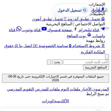
الإشعارات
🔔
إدارة الإشعارات
G
تسجيل الدخول
التطبيقات
🤖
تحميل تطبيق أندرويد

تحميل تطبيق آيفون
التواصل الاجتماعي | المناهج البحرينية
قناة تيليجرام
صفحة فيسبوك
قناة يوتيوب
قناة
واتساب
بوت المناهج
روابط مهمة
📄
شروط الاستخدام
🔒
سياسة الخصوصية
✉️
اتصل بنا
⚖️
حقوق
الملكية الفكرية
بحث
المناهج البحرينية
جميع الملفات المتوفرة في قسم الاختبارات الإلكترونية حتى تاريخ 06-08-
2026
المدرسون
الأخبار
ملفات اليوم
ملفات للمدرس
التقويم المدرسي
تم نسخ الرابط
الأكاديمية
كويزات