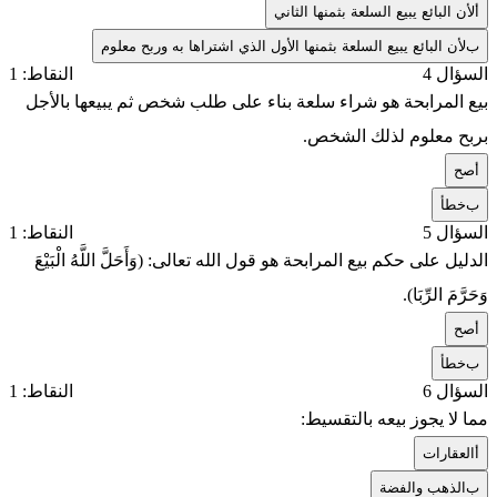
أ
لأن البائع يبيع السلعة بثمنها الثاني
ب
لأن البائع يبيع السلعة بثمنها الأول الذي اشتراها به وربح معلوم
السؤال 4
النقاط: 1
بيع المرابحة هو شراء سلعة بناء على طلب شخص ثم يبيعها بالأجل
بربح معلوم لذلك الشخص.
أ
صح
ب
خطأ
السؤال 5
النقاط: 1
الدليل على حكم بيع المرابحة هو قول الله تعالى: (وَأَحَلَّ اللَّهُ الْبَيْعَ
وَحَرَّمَ الرِّبَا).
أ
صح
ب
خطأ
السؤال 6
النقاط: 1
مما لا يجوز بيعه بالتقسيط:
أ
العقارات
ب
الذهب والفضة