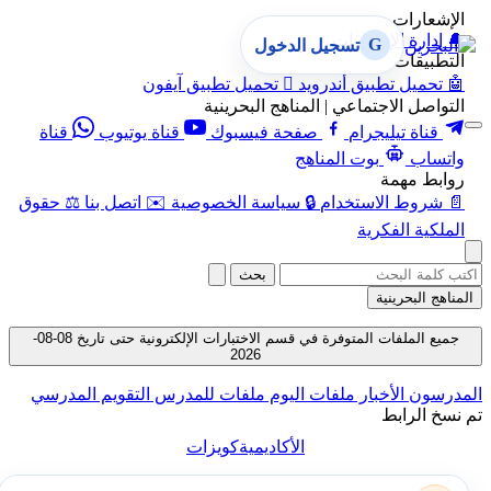
الإشعارات
🔔
إدارة الإشعارات
G
تسجيل الدخول
التطبيقات
🤖
تحميل تطبيق أندرويد

تحميل تطبيق آيفون
التواصل الاجتماعي | المناهج البحرينية
قناة تيليجرام
صفحة فيسبوك
قناة يوتيوب
قناة
واتساب
بوت المناهج
روابط مهمة
📄
شروط الاستخدام
🔒
سياسة الخصوصية
✉️
اتصل بنا
⚖️
حقوق
الملكية الفكرية
بحث
المناهج البحرينية
جميع الملفات المتوفرة في قسم الاختبارات الإلكترونية حتى تاريخ 08-08-
2026
المدرسون
الأخبار
ملفات اليوم
ملفات للمدرس
التقويم المدرسي
تم نسخ الرابط
الأكاديمية
كويزات