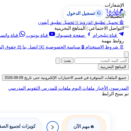
الإشعارات
🔔
إدارة الإشعارات
G
تسجيل الدخول
التطبيقات
🤖
تحميل تطبيق أندرويد

تحميل تطبيق آيفون
التواصل الاجتماعي | المناهج البحرينية
قناة تيليجرام
صفحة فيسبوك
قناة يوتيوب
قناة واتس
روابط مهمة
📄
شروط الاستخدام
🔒
سياسة الخصوصية
✉️
اتصل بنا
⚖️
حقوق الم
بحث
المناهج البحرينية
جميع الملفات المتوفرة في قسم الاختبارات الإلكترونية حتى تاريخ 09-08-2026
المدرسون
الأخبار
ملفات اليوم
ملفات للمدرس
التقويم المدرسي
تم نسخ الرابط
كويزات لجميع الص
🔥
مهم الآن