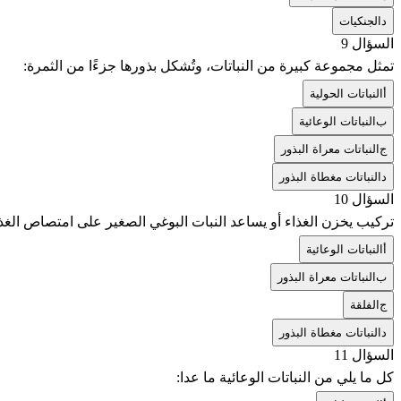
د
الجنكيات
السؤال 9
تمثل مجموعة كبيرة من النباتات، وتُشكل بذورها جزءًا من الثمرة:
أ
النباتات الحولية
ب
النباتات الوعائية
ج
النباتات معراة البذور
د
النباتات مغطاة البذور
السؤال 10
تركيب يخزن الغذاء أو يساعد النبات البوغي الصغير على امتصاص الغذا
أ
النباتات الوعائية
ب
النباتات معراة البذور
ج
الفلقة
د
النباتات مغطاة البذور
السؤال 11
كل ما يلي من النباتات الوعائية ما عدا: