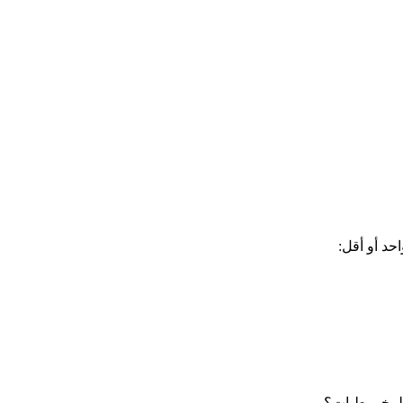
حد أو أقل:
 المخروطيات؟