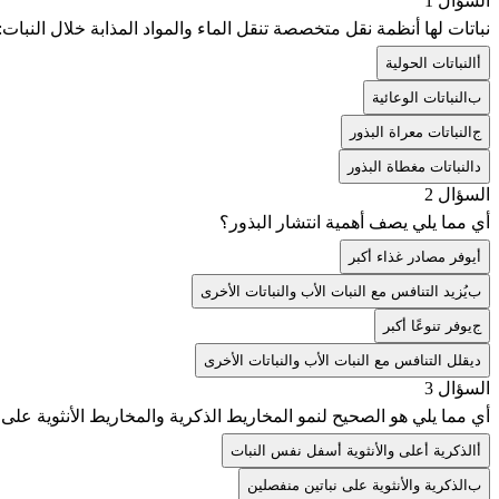
السؤال 1
نباتات لها أنظمة نقل متخصصة تنقل الماء والمواد المذابة خلال النبات:
أ
النباتات الحولية
ب
النباتات الوعائية
ج
النباتات معراة البذور
د
النباتات مغطاة البذور
السؤال 2
أي مما يلي يصف أهمية انتشار البذور؟
أ
يوفر مصادر غذاء أكبر
ب
يُزيد التنافس مع النبات الأب والنباتات الأخرى
ج
يوفر تنوعًا أكبر
د
يقلل التنافس مع النبات الأب والنباتات الأخرى
السؤال 3
أي مما يلي هو الصحيح لنمو المخاريط الذكرية والمخاريط الأنثوية على 
أ
الذكرية أعلى والأنثوية أسفل نفس النبات
ب
الذكرية والأنثوية على نباتين منفصلين