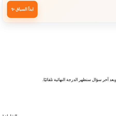
ابدأ السباق ✨
د آخر سؤال ستظهر الدرجة النهائية تلقائيًا.