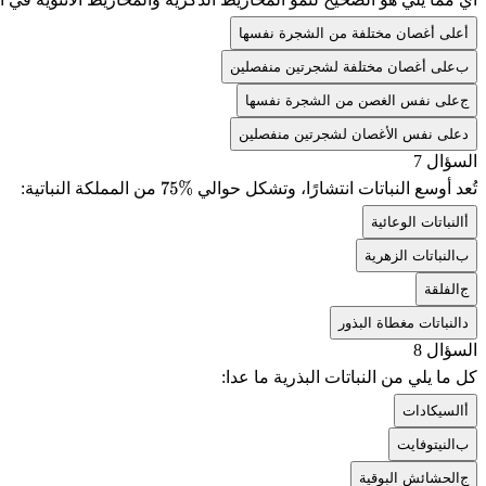
أ
على أغصان مختلفة من الشجرة نفسها
ب
على أغصان مختلفة لشجرتين منفصلين
ج
على نفس الغصن من الشجرة نفسها
د
على نفس الأغصان لشجرتين منفصلين
السؤال 7
تُعد أوسع النباتات انتشارًا، وتشكل حوالي
من المملكة النباتية:
75
%
أ
النباتات الوعائية
ب
النباتات الزهرية
ج
الفلقة
د
النباتات مغطاة البذور
السؤال 8
كل ما يلي من النباتات البذرية ما عدا:
أ
السيكادات
ب
النيتوفايت
ج
الحشائش البوقية