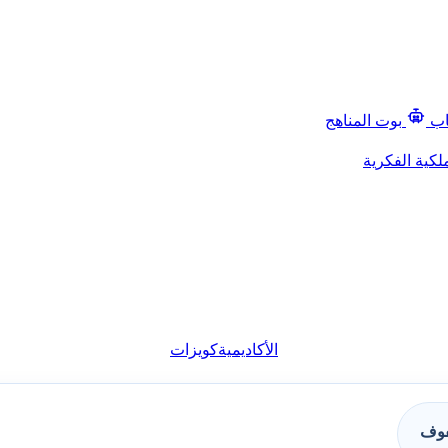
اب
بوت المناهج
لكية الفكرية
الأكاديمية
كويزات
فوف