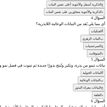
ج
الذكرية أسفل والأنثوية أعلى نفس النبات
د
الذكرية والأنثوية متجاورين على نفس النبات
السؤال 4
أي مما يلي يُعد من النباتات الوعائية اللابذرية؟
أ
الجنكيات
ب
النبات الزهري
ج
السرخسيات
د
النيتوفايت
السؤال 5
نباتات تنمو من بذرة، وتكبر وتُنتج بذورًا جديدة ثم تموت في فصل نمو وا
أ
النباتات الحولية
ب
النباتات الوعائية
ج
النباتات معراة البذور
د
الفلقة
السؤال 6
أي مما يلي هو الصحيح لنمو المخاريط الذكرية والمخاريط الأنثوية في