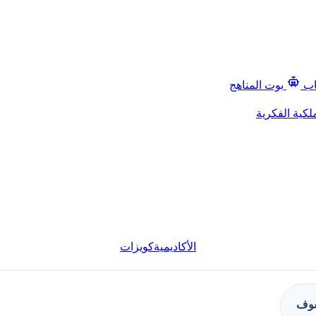
اب
بوت المناهج
لكية الفكرية
الأكاديمية
كويزات
فوف