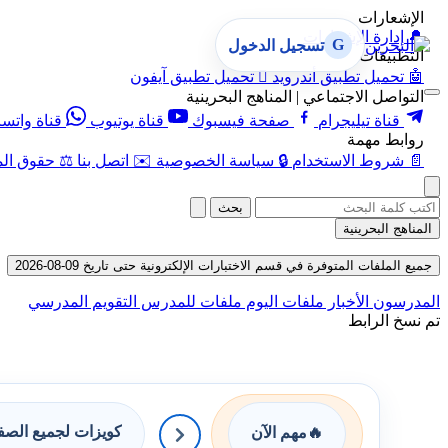
الإشعارات
🔔
إدارة الإشعارات
G
تسجيل الدخول
التطبيقات
🤖
تحميل تطبيق أندرويد

تحميل تطبيق آيفون
التواصل الاجتماعي | المناهج البحرينية
قناة تيليجرام
صفحة فيسبوك
قناة يوتيوب
قناة واتس
روابط مهمة
📄
شروط الاستخدام
🔒
سياسة الخصوصية
✉️
اتصل بنا
⚖️
حقوق الم
بحث
المناهج البحرينية
جميع الملفات المتوفرة في قسم الاختبارات الإلكترونية حتى تاريخ 09-08-2026
المدرسون
الأخبار
ملفات اليوم
ملفات للمدرس
التقويم المدرسي
تم نسخ الرابط
كويزات لجميع الص
🔥
مهم الآن