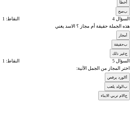
أ
خطأ
ب
صح
السؤال 4
النقاط: 1
هذه الجملة حقيقة أم مجاز ؟ الاسد يغني
أ
مجاز
ب
حقيقة
ج
غير ذلك
السؤال 5
النقاط: 1
اختر المجاز من الجمل الآتية:
أ
الورد يرقص
ب
الولد يلعب
ج
الام تربي الابناء