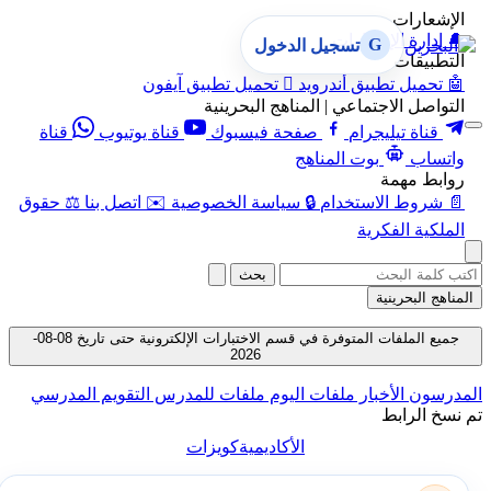
الإشعارات
🔔
إدارة الإشعارات
G
تسجيل الدخول
التطبيقات
🤖
تحميل تطبيق أندرويد

تحميل تطبيق آيفون
التواصل الاجتماعي | المناهج البحرينية
قناة تيليجرام
صفحة فيسبوك
قناة يوتيوب
قناة
واتساب
بوت المناهج
روابط مهمة
📄
شروط الاستخدام
🔒
سياسة الخصوصية
✉️
اتصل بنا
⚖️
حقوق
الملكية الفكرية
بحث
المناهج البحرينية
جميع الملفات المتوفرة في قسم الاختبارات الإلكترونية حتى تاريخ 08-08-
2026
المدرسون
الأخبار
ملفات اليوم
ملفات للمدرس
التقويم المدرسي
تم نسخ الرابط
الأكاديمية
كويزات