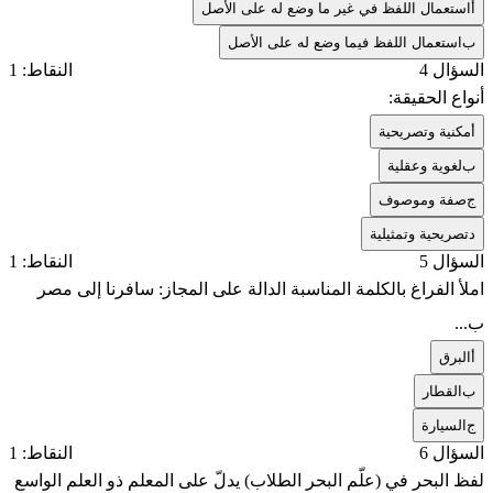
أ
استعمال اللفظ في غير ما وضع له على الأصل
ب
استعمال اللفظ فيما وضع له على الأصل
السؤال 4
النقاط: 1
أنواع الحقيقة:
أ
مكنية وتصريحية
ب
لغوية وعقلية
ج
صفة وموصوف
د
تصريحية وتمثيلية
السؤال 5
النقاط: 1
املأ الفراغ بالكلمة المناسبة الدالة على المجاز: سافرنا إلى مصر
ب...
أ
البرق
ب
القطار
ج
السيارة
السؤال 6
النقاط: 1
لفظ البحر في (علّم البحر الطلاب) يدلّ على المعلم ذو العلم الواسع