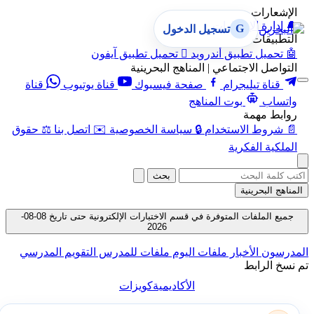
الإشعارات
🔔
إدارة الإشعارات
G
تسجيل الدخول
التطبيقات
🤖
تحميل تطبيق أندرويد

تحميل تطبيق آيفون
التواصل الاجتماعي | المناهج البحرينية
قناة تيليجرام
صفحة فيسبوك
قناة يوتيوب
قناة
واتساب
بوت المناهج
روابط مهمة
📄
شروط الاستخدام
🔒
سياسة الخصوصية
✉️
اتصل بنا
⚖️
حقوق
الملكية الفكرية
بحث
المناهج البحرينية
جميع الملفات المتوفرة في قسم الاختبارات الإلكترونية حتى تاريخ 08-08-
2026
المدرسون
الأخبار
ملفات اليوم
ملفات للمدرس
التقويم المدرسي
تم نسخ الرابط
الأكاديمية
كويزات