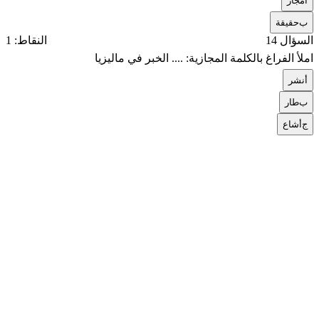
أ
مجاز
ب
حقيقة
السؤال 14
النقاط: 1
املأ الفراغ بالكلمة المجازية: .... الخبر في ماليزيا
أ
نشر
ب
طار
ج
أشاع