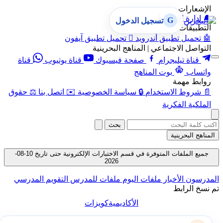
الإشعارات
🔔
إدارة الإشعارات
G
تسجيل الدخول
التطبيقات
🤖
تحميل تطبيق أندرويد

تحميل تطبيق آيفون
التواصل الاجتماعي | المناهج البحرينية
قناة تيليجرام
صفحة فيسبوك
قناة يوتيوب
قناة
واتساب
بوت المناهج
روابط مهمة
📄
شروط الاستخدام
🔒
سياسة الخصوصية
✉️
اتصل بنا
⚖️
حقوق
الملكية الفكرية
بحث
المناهج البحرينية
جميع الملفات المتوفرة في قسم الاختبارات الإلكترونية حتى تاريخ 10-08-
2026
المدرسون
الأخبار
ملفات اليوم
ملفات للمدرس
التقويم المدرسي
تم نسخ الرابط
الأكاديمية
كويزات