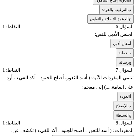
أ
محاولة إقناع المأمون
ب
الترغيب بالعودة
ج
الدعوة للإصلاح والتعاون
السؤال 6
النقاط: 1
الجنس الأدبي للنص:
أ
مقال أدبي
ب
خطبة
ج
رسالة
السؤال 7
النقاط: 1
تنتمي المفردات الآتية: ( أسد للثغور- أصلح للجنود – آكد للفيء - أرد
على العامة.....) إلى معجم:
أ
العودة
ب
الإصلاح
ج
السلطة
السؤال 8
النقاط: 1
المفردات : ( أسد للثغور - أصلح للجنود - آكد للفيء ) تكشف عن: