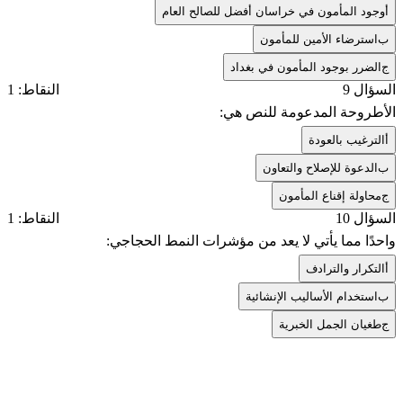
أ
وجود المأمون في خراسان أفضل للصالح العام
ب
استرضاء الأمين للمأمون
ج
الضرر بوجود المأمون في بغداد
السؤال 9
النقاط: 1
الأطروحة المدعومة للنص هي:
أ
الترغيب بالعودة
ب
الدعوة للإصلاح والتعاون
ج
محاولة إقناع المأمون
السؤال 10
النقاط: 1
واحدًا مما يأتي لا يعد من مؤشرات النمط الحجاجي:
أ
التكرار والترادف
ب
استخدام الأساليب الإنشائية
ج
طغيان الجمل الخبرية