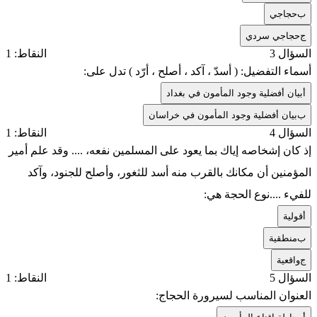
ب
حجاجي
ج
حجاجي سردي
السؤال 3
النقاط: 1
أسماء التفضيل: ( أسدّ ، آكد ، أصلح ، أرّد ) تدل على:
أ
بيان أفضلية وجود المأمون في بغداد
ب
بيان أفضلية وجود المأمون في خراسان
السؤال 4
النقاط: 1
إذ كان إشخاصه إياك بما يعود على المسلمين نفعه، .... وقد علم أمير
المؤمنين أن مكانك بالقرب منه أسد للثغور، وأصلح للجنود، وآكد
للفيء ....نوع الحجة هي:
أ
قولية
ب
منطقية
ج
واقعية
السؤال 5
النقاط: 1
العنوان المناسب لسيرورة الحجاج: