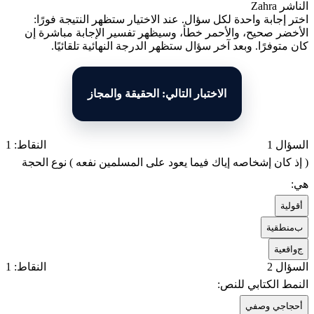
الناشر
Zahra
اختر إجابة واحدة لكل سؤال. عند الاختيار ستظهر النتيجة فورًا:
الأخضر صحيح، والأحمر خطأ، وسيظهر تفسير الإجابة مباشرة إن
كان متوفرًا. وبعد آخر سؤال ستظهر الدرجة النهائية تلقائيًا.
الاختبار التالي: الحقيقة والمجاز
السؤال 1
النقاط: 1
( إذ كان إشخاصه إياك فيما يعود على المسلمين نفعه ) نوع الحجة
هي:
أ
قولية
ب
منطقية
ج
واقعية
السؤال 2
النقاط: 1
النمط الكتابي للنص:
أ
حجاجي وصفي