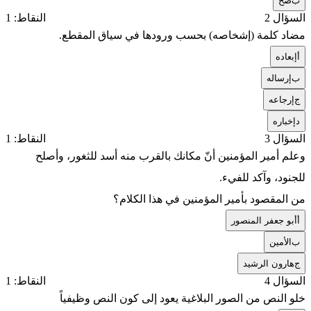
ب
صح
السؤال 2
النقاط: 1
مضاد كلمة (إشخاصه) بحسب ورودها في سياق المقطع.
أ
إبعاده
ب
إرساله
ج
إرجاعه
د
إخباره
السؤال 3
النقاط: 1
وعلم أمير المؤمنين أنّ مكانك بالقرب منه أسد للثغور، وأصلح
للجنود، وآكد للفيء.
من المقصود بأمير المؤمنين في هذا الكلام؟
أ
أبو جعفر المنصور
ب
الأمين
ج
هارون الرشيد
السؤال 4
النقاط: 1
خلو النص من الصور البلاغية يعود إلى كون النص وظيفياً