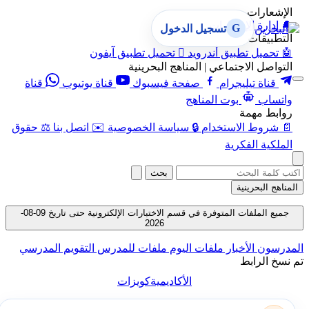
الإشعارات
🔔
إدارة الإشعارات
G
تسجيل الدخول
التطبيقات
🤖
تحميل تطبيق أندرويد

تحميل تطبيق آيفون
التواصل الاجتماعي | المناهج البحرينية
قناة تيليجرام
صفحة فيسبوك
قناة يوتيوب
قناة
واتساب
بوت المناهج
روابط مهمة
📄
شروط الاستخدام
🔒
سياسة الخصوصية
✉️
اتصل بنا
⚖️
حقوق
الملكية الفكرية
بحث
المناهج البحرينية
جميع الملفات المتوفرة في قسم الاختبارات الإلكترونية حتى تاريخ 09-08-
2026
المدرسون
الأخبار
ملفات اليوم
ملفات للمدرس
التقويم المدرسي
تم نسخ الرابط
الأكاديمية
كويزات