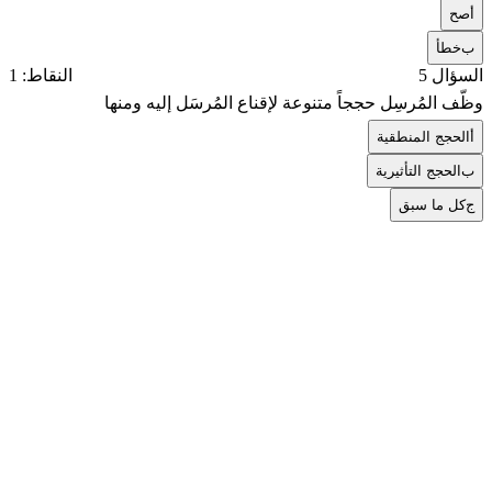
أ
صح
ب
خطأ
السؤال 5
النقاط: 1
وظّف المُرسِل حججاً متنوعة لإقناع المُرسَل إليه ومنها
أ
الحجج المنطقية
ب
الحجج التأثيرية
ج
كل ما سبق