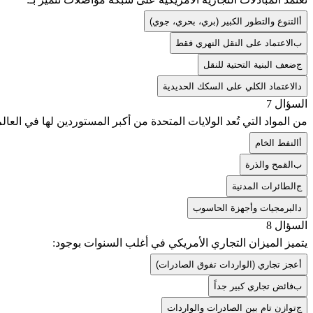
أ
التنوع والتطور الكبير (بري، بحري، جوي)
ب
الاعتماد على النقل النهري فقط
ج
ضعف البنية التحتية للنقل
د
الاعتماد الكلي على السكك الحديدية
السؤال 7
من المواد التي تُعد الولايات المتحدة من أكبر المستوردين لها في العالم
أ
النفط الخام
ب
القمح والذرة
ج
الطائرات المدنية
د
البرمجيات وأجهزة الحاسوب
السؤال 8
يتميز الميزان التجاري الأمريكي في أغلب السنوات بوجود:
أ
عجز تجاري (الواردات تفوق الصادرات)
ب
فائض تجاري كبير جداً
ج
توازن تام بين الصادرات والواردات