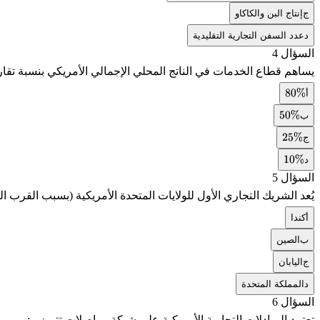
ج
إنتاج البن والكاكاو
د
عدد السفن التجارية التقليدية
السؤال 4
يساهم قطاع الخدمات في الناتج المحلي الإجمالي الأمريكي بنسبة تقا
أ
80
%
ب
50
%
ج
25
%
د
10
%
السؤال 5
يُعد الشريك التجاري الأول للولايات المتحدة الأمريكية (بسبب القرب ا
أ
كندا
ب
الصين
ج
اليابان
د
المملكة المتحدة
السؤال 6
تعتمد المبادلات التجارية الأمريكية على شبكة مواصلات تتميز بـ: