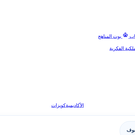
اب
بوت المناهج
لكية الفكرية
الأكاديمية
كويزات
فوف