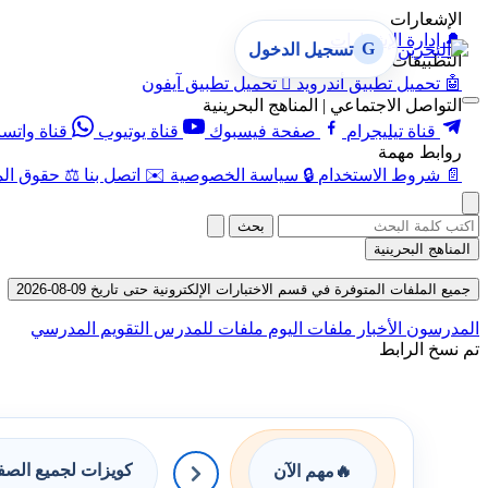
الإشعارات
🔔
إدارة الإشعارات
G
تسجيل الدخول
التطبيقات
🤖
تحميل تطبيق أندرويد

تحميل تطبيق آيفون
التواصل الاجتماعي | المناهج البحرينية
قناة تيليجرام
صفحة فيسبوك
قناة يوتيوب
قناة واتس
روابط مهمة
📄
شروط الاستخدام
🔒
سياسة الخصوصية
✉️
اتصل بنا
⚖️
حقوق الم
بحث
المناهج البحرينية
جميع الملفات المتوفرة في قسم الاختبارات الإلكترونية حتى تاريخ 09-08-2026
المدرسون
الأخبار
ملفات اليوم
ملفات للمدرس
التقويم المدرسي
تم نسخ الرابط
كويزات لجميع الص
🔥
مهم الآن