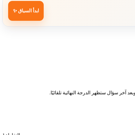
ابدأ السباق ✨
د آخر سؤال ستظهر الدرجة النهائية تلقائيًا.