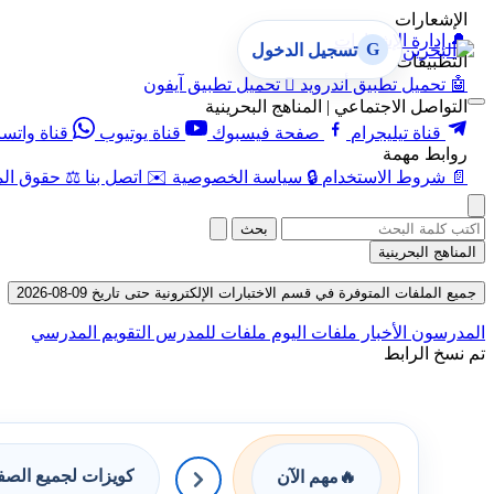
الإشعارات
🔔
إدارة الإشعارات
G
تسجيل الدخول
التطبيقات
🤖
تحميل تطبيق أندرويد

تحميل تطبيق آيفون
التواصل الاجتماعي | المناهج البحرينية
قناة تيليجرام
صفحة فيسبوك
قناة يوتيوب
قناة واتس
روابط مهمة
📄
شروط الاستخدام
🔒
سياسة الخصوصية
✉️
اتصل بنا
⚖️
حقوق الم
بحث
المناهج البحرينية
جميع الملفات المتوفرة في قسم الاختبارات الإلكترونية حتى تاريخ 09-08-2026
المدرسون
الأخبار
ملفات اليوم
ملفات للمدرس
التقويم المدرسي
تم نسخ الرابط
كويزات لجميع الص
🔥
مهم الآن