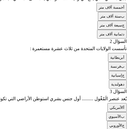
أ
خمسة آلاف متر
ب
ستة آلاف متر
ج
سبعة آلاف متر
د
ثمانية آلاف متر
السؤال 2
تأسست الولايات المتحدة من ثلاث عشرة مستعمرة :
أ
بريطانية
ب
فرنسة
ج
إسبانية
د
هولندية
السؤال 3
يُعد عنصر الَمُغْول .......... أول جنس بشري استوطن الأراضي التي تكون
أ
الأمريكي
ب
الآسيوي
ج
الأوروبي