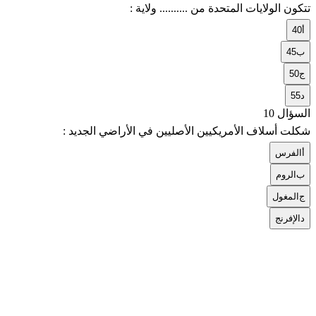
تتكون الولايات المتحدة من .......... ولاية :
أ
40
ب
45
ج
50
د
55
السؤال 10
شكلت أسلاف الأمريكيين الأصليين في الأراضي الجديد :
أ
الفرس
ب
الروم
ج
المغول
د
الإفرنج