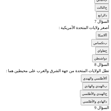
ج
الثالث
د
الرابع
السؤال 7
أصغر ولايات المتحدة الأمريكية :
أ
ألاسكا
ب
تكساس
ج
هاواي
د
واشنطن
السؤال 8
تطل الولايات المتحدة من جهة الشرق والغرب على محيطين هما :
أ
الأطلسي والهندي
ب
الهندي والهادي
ج
الهندي والأطلسي
د
الهادي والأطلسي
السؤال 9