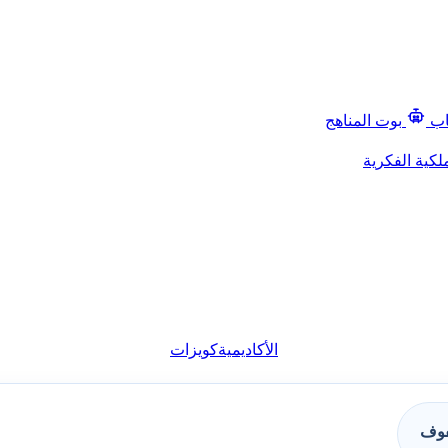
اب
بوت المناهج
لكية الفكرية
الأكاديمية
كويزات
فوف