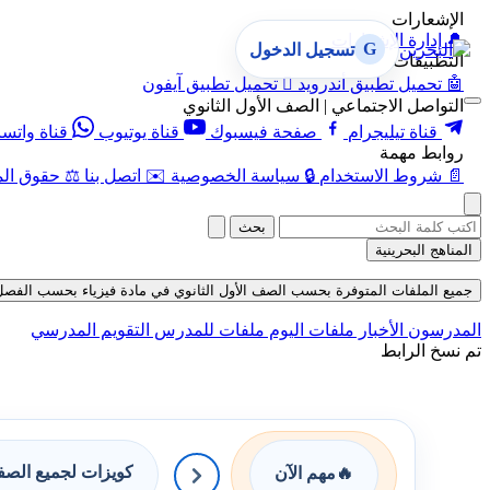
الإشعارات
🔔
إدارة الإشعارات
G
تسجيل الدخول
التطبيقات
🤖
تحميل تطبيق أندرويد

تحميل تطبيق آيفون
التواصل الاجتماعي | الصف الأول الثانوي
قناة تيليجرام
صفحة فيسبوك
قناة يوتيوب
قناة واتس
روابط مهمة
📄
شروط الاستخدام
🔒
سياسة الخصوصية
✉️
اتصل بنا
⚖️
حقوق الم
بحث
المناهج البحرينية
جميع الملفات المتوفرة بحسب الصف الأول الثانوي في مادة فيزياء بحسب الفصل الثاني ف
المدرسون
الأخبار
ملفات اليوم
ملفات للمدرس
التقويم المدرسي
تم نسخ الرابط
كويزات لجميع الص
🔥
مهم الآن