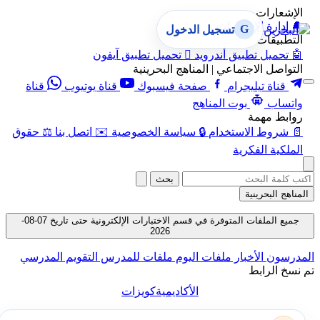
الإشعارات
🔔
إدارة الإشعارات
G
تسجيل الدخول
التطبيقات
🤖
تحميل تطبيق أندرويد

تحميل تطبيق آيفون
التواصل الاجتماعي | المناهج البحرينية
قناة تيليجرام
صفحة فيسبوك
قناة يوتيوب
قناة
واتساب
بوت المناهج
روابط مهمة
📄
شروط الاستخدام
🔒
سياسة الخصوصية
✉️
اتصل بنا
⚖️
حقوق
الملكية الفكرية
بحث
المناهج البحرينية
جميع الملفات المتوفرة في قسم الاختبارات الإلكترونية حتى تاريخ 07-08-
2026
المدرسون
الأخبار
ملفات اليوم
ملفات للمدرس
التقويم المدرسي
تم نسخ الرابط
الأكاديمية
كويزات