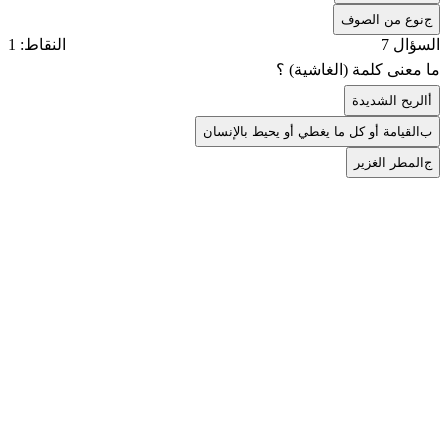
ج
نوع من الصوف
السؤال 7
النقاط: 1
ما معنى كلمة (الغاشية) ؟
أ
الريح الشديدة
ب
القيامة أو كل ما يغطي أو يحيط بالإنسان
ج
المطر الغزير