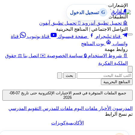
الإشعارات
🔔
إدارة الإشعارات
G
تسجيل الدخول
التطبيقات
🤖
تحميل تطبيق أندرويد

تحميل تطبيق آيفون
التواصل الاجتماعي | المناهج البحرينية
قناة تيليجرام
صفحة فيسبوك
قناة يوتيوب
قناة
واتساب
بوت المناهج
روابط مهمة
📄
شروط الاستخدام
🔒
سياسة الخصوصية
✉️
اتصل بنا
⚖️
حقوق
الملكية الفكرية
بحث
المناهج البحرينية
جميع الملفات المتوفرة في قسم الاختبارات الإلكترونية حتى تاريخ 07-08-
2026
المدرسون
الأخبار
ملفات اليوم
ملفات للمدرس
التقويم المدرسي
تم نسخ الرابط
الأكاديمية
كويزات