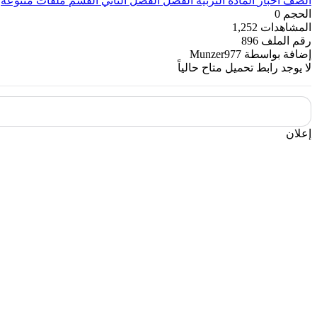
الصف
أخبار
المادة
التربية
الفصل
الفصل الثاني
القسم
ملفات متنوعة
الحجم
0
المشاهدات
1,252
رقم الملف
896
إضافة بواسطة
Munzer977
لا يوجد رابط تحميل متاح حالياً
إعلان