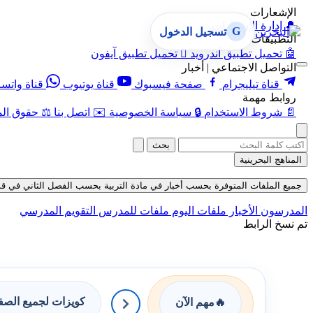
الإشعارات
🔔
إدارة الإشعارات
G
تسجيل الدخول
التطبيقات
🤖
تحميل تطبيق أندرويد

تحميل تطبيق آيفون
التواصل الاجتماعي | أخبار
قناة تيليجرام
صفحة فيسبوك
قناة يوتيوب
قناة واتس
روابط مهمة
📄
شروط الاستخدام
🔒
سياسة الخصوصية
✉️
اتصل بنا
⚖️
حقوق الم
بحث
المناهج البحرينية
جميع الملفات المتوفرة بحسب أخبار في مادة التربية بحسب الفصل الثاني في قسم ملفات
المدرسون
الأخبار
ملفات اليوم
ملفات للمدرس
التقويم المدرسي
تم نسخ الرابط
كويزات لجميع الص
🔥
مهم الآن