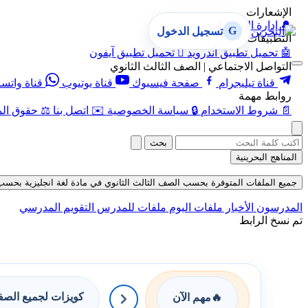
الإشعارات
🔔
إدارة الإشعارات
G
تسجيل الدخول
التطبيقات
🤖
تحميل تطبيق أندرويد

تحميل تطبيق آيفون
التواصل الاجتماعي | الصف الثالث الثانوي
قناة تيليجرام
صفحة فيسبوك
قناة يوتيوب
قناة واتس
روابط مهمة
📄
شروط الاستخدام
🔒
سياسة الخصوصية
✉️
اتصل بنا
⚖️
حقوق الم
بحث
المناهج البحرينية
جميع الملفات المتوفرة بحسب الصف الثالث الثانوي في مادة لغة انجليزية بحسب الفصل
المدرسون
الأخبار
ملفات اليوم
ملفات للمدرس
التقويم المدرسي
تم نسخ الرابط
كويزات لجميع الص
🔥
مهم الآن