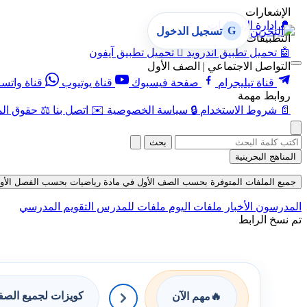
الإشعارات
🔔
إدارة الإشعارات
G
تسجيل الدخول
التطبيقات
🤖
تحميل تطبيق أندرويد

تحميل تطبيق آيفون
التواصل الاجتماعي | الصف الأول
قناة تيليجرام
صفحة فيسبوك
قناة يوتيوب
قناة واتس
روابط مهمة
📄
شروط الاستخدام
🔒
سياسة الخصوصية
✉️
اتصل بنا
⚖️
حقوق الم
بحث
المناهج البحرينية
جميع الملفات المتوفرة بحسب الصف الأول في مادة رياضيات بحسب الفصل الأول في قس
المدرسون
الأخبار
ملفات اليوم
ملفات للمدرس
التقويم المدرسي
تم نسخ الرابط
كويزات لجميع الص
🔥
مهم الآن