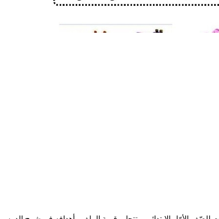
للصّف الأوّل الابتدائي، وتتجلى قيمة الملف وأهدافه في شرح الدرس 