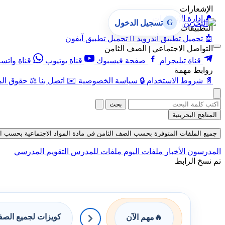
الإشعارات
🔔
إدارة الإشعارات
G
تسجيل الدخول
التطبيقات
🤖
تحميل تطبيق أندرويد

تحميل تطبيق آيفون
التواصل الاجتماعي | الصف الثامن
قناة تيليجرام
صفحة فيسبوك
قناة يوتيوب
قناة واتس
روابط مهمة
📄
شروط الاستخدام
🔒
سياسة الخصوصية
✉️
اتصل بنا
⚖️
حقوق الم
بحث
المناهج البحرينية
جميع الملفات المتوفرة بحسب الصف الثامن في مادة المواد الاجتماعية بحسب الفصل ا
المدرسون
الأخبار
ملفات اليوم
ملفات للمدرس
التقويم المدرسي
تم نسخ الرابط
كويزات لجميع الص
🔥
مهم الآن