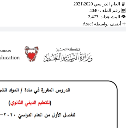
📘
العام الدراسي
2020\2021
🆔
رقم الملف
4040
👁
المشاهدات
2,473
➕
أضيف بواسطة
Assef