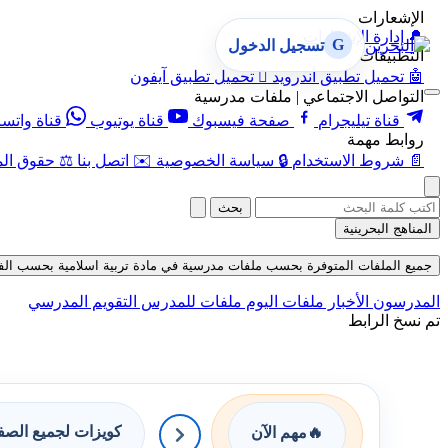
الإشعارات
🔔
إدارة الإشعارات
G
تسجيل الدخول
التطبيقات
🤖
تحميل تطبيق أندرويد

تحميل تطبيق آيفون
التواصل الاجتماعي | ملفات مدرسية
قناة تيليجرام
صفحة فيسبوك
قناة يوتيوب
قناة واتس
روابط مهمة
📄
شروط الاستخدام
🔒
سياسة الخصوصية
✉️
اتصل بنا
⚖️
حقوق الم
بحث
المناهج البحرينية
جميع الملفات المتوفرة بحسب ملفات مدرسية في مادة تربية اسلامية بحسب الفصل الأ
المدرسون
الأخبار
ملفات اليوم
ملفات للمدرس
التقويم المدرسي
تم نسخ الرابط
كويزات لجميع الص
🔥
مهم الآن