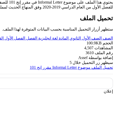
يحتوي هذا الملف على موضوع Informal Letter في مقرر إنج 101 للصف الأول الثانوي
للفصل الأول من العام الدراسي 2019-2020 وفق المنهاج الحديث لمملكة البحرين. ----- مع التمنيات لجميع الطلبة بالنجاح والتفوق.
تحميل الملف
ستظهر أزرار التحميل المناسبة بحسب البيانات المتوفرة لهذا الملف.
الصف
الصف الأول الثانوي
المادة
لغة انجليزية
الفصل
الفصل الأول
ال
الحجم
100.9KB
المشاهدات
4,507
رقم الملف
3610
إضافة بواسطة
Assef
سيظهر زر التحميل خلال
5
تحميل الملف
موضوع Informal Letter مقرر إنج 101
إعلان