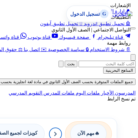
الإشعارات
🔔
إدارة الإشعارات
G
تسجيل الدخول
التطبيقات
🤖
تحميل تطبيق أندرويد

تحميل تطبيق آيفون
التواصل الاجتماعي | الصف الأول الثانوي
قناة تيليجرام
صفحة فيسبوك
قناة يوتيوب
قناة واتس
روابط مهمة
📄
شروط الاستخدام
🔒
سياسة الخصوصية
✉️
اتصل بنا
⚖️
حقوق الم
بحث
المناهج البحرينية
جميع الملفات المتوفرة بحسب الصف الأول الثانوي في مادة لغة انجليزية بحسب الفصل 
المدرسون
الأخبار
ملفات اليوم
ملفات للمدرس
التقويم المدرسي
تم نسخ الرابط
كويزات لجميع الص
🔥
مهم الآن