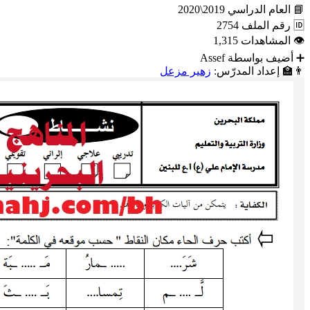
📘
العام الدراسي
2019\2020
🆔
رقم الملف
2754
👁
المشاهدات
1,315
➕
أضيف بواسطة
Assef
👨‍🏫
إعداد المدرّس:
زهير مزعل