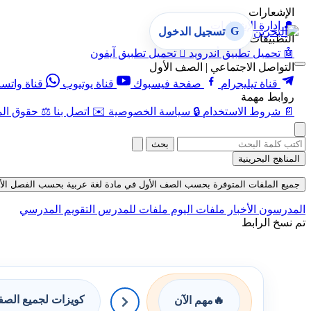
الإشعارات
🔔
إدارة الإشعارات
G
تسجيل الدخول
التطبيقات
🤖
تحميل تطبيق أندرويد

تحميل تطبيق آيفون
التواصل الاجتماعي | الصف الأول
قناة تيليجرام
صفحة فيسبوك
قناة يوتيوب
قناة واتس
روابط مهمة
📄
شروط الاستخدام
🔒
سياسة الخصوصية
✉️
اتصل بنا
⚖️
حقوق الم
بحث
المناهج البحرينية
جميع الملفات المتوفرة بحسب الصف الأول في مادة لغة عربية بحسب الفصل الأول في 
المدرسون
الأخبار
ملفات اليوم
ملفات للمدرس
التقويم المدرسي
تم نسخ الرابط
كويزات لجميع الص
🔥
مهم الآن