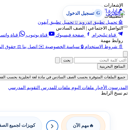
الإشعارات
🔔
إدارة الإشعارات
G
تسجيل الدخول
التطبيقات
🤖
تحميل تطبيق أندرويد

تحميل تطبيق آيفون
التواصل الاجتماعي | الصف السادس
قناة تيليجرام
صفحة فيسبوك
قناة يوتيوب
قناة واتس
روابط مهمة
📄
شروط الاستخدام
🔒
سياسة الخصوصية
✉️
اتصل بنا
⚖️
حقوق الم
بحث
المناهج البحرينية
جميع الملفات المتوفرة بحسب الصف السادس في مادة لغة انجليزية بحسب الفصل الأول 
المدرسون
الأخبار
ملفات اليوم
ملفات للمدرس
التقويم المدرسي
تم نسخ الرابط
كويزات لجميع الص
🔥
مهم الآن