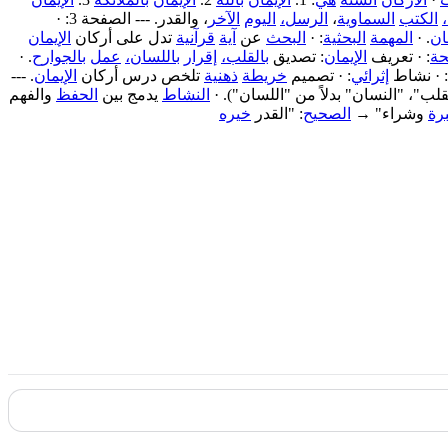
الكتب
السماوية
،
الرسل،
اليوم
الآخر
، والقدر. --- الصفحة 3: ·
ان
. ·
المهمة
البحثية
: ·
البحث
عن
آية
قرآنية
تدل على أركان
الإيمان
حة
: · تعريف
الإيمان
: تصديق
بالقلب،
إقرار
باللسان،
عمل
بالجوارح
. ·
إثرائي
: · تصميم
خريطة
ذهنية
تلخص درس أركان
الإيمان
. ---
قلب"، "النسان" بدلاً من "اللسان"). ·
النشاط
يدمج بين
الحفظ
والفهم
رة
وشراء" →
الصحيح
: "القدر
خيره