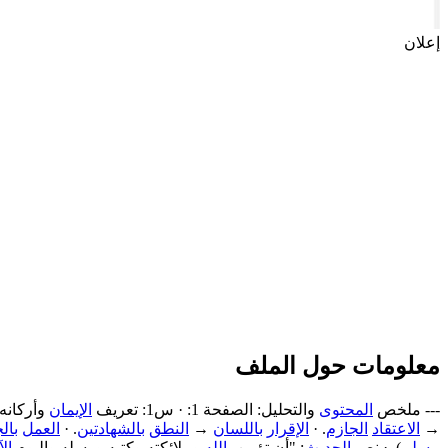
إعلان
معلومات حول الملف
--- ملخص
المحتوى
والتحليل: الصفحة 1: · س1: تعريف
الإيمان
وأركانه
→
الاعتقاد
الجازم
. ·
الإقرار
باللسان
→
النطق
بالشهادتين
. ·
العمل
بال
مسلم
). · نص
الحديث
: "أن تؤمن
بالله
وملائكته وكتبه ورسله واليوم
ال