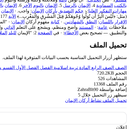
بالكتب
السماوية
4.
الإيمان
بالرسل
5.
الإيمان
باليوم
الآخر
6.
الإيمان
با
مهارات
التفكير
العليا
: ·
حكم
التصديق
بأركان
الإيمان
: واجب. ·
الإيمان
(مثل: ﴿لَّيْسَ الْبِرَّ أَن تُوَلُّوا وُجُوهَكُمْ قِبَلَ الْمَشْرِقِ وَالْمَغْرِبِ...﴾
الآية
177 من
الإقرار
باللسان
:
النطق
بالشهادتين
. ·
كتابة
مفهوم أركان
الإيمان
: · "ال
ملاحظات
عامة
: ·
المستند
واضح ومنظم، ويشجع على التعلم
الذاتي
وا
والتطبيق. --- تصحيح بعض
الأخطاء
: · في
الصفحة
2: "الإيمان
للبلد
المل
تحميل الملف
ستظهر أزرار التحميل المناسبة بحسب البيانات المتوفرة لهذا الملف.
الصف
الصف الرابع
المادة
تربية اسلامية
الفصل
الفصل الأول
القسم
م
الحجم
720.2KB
المشاهدات
526
رقم الملف
13368
إضافة بواسطة
ZahraBh90
سيظهر زر التحميل خلال
5
تحميل الملف
نشاط أركان الإيمان
إعلان