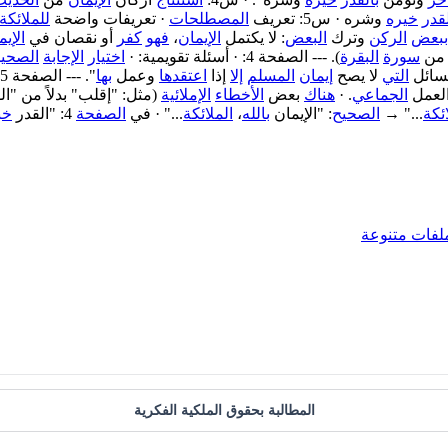
لقدر
خيره
وشره · س5: تعريف
المصطلحات
· تعريفات واضحة
للملائكة،
ببعض
الركن
وترك
البعض
: لا يكتمل
الإيمان
،
فهو
كفر
أو نقصان في
الإيم
سورة
البقرة
). --- الصفحة 4: · أسئلة تقويمية: ·
اختيار
الإجابة
الصحي
مسائل
التي
لا يصح
إيمان
المسلم
إلا
إذا
اعتقدها
وعمل
بها
". --- الصفحة 5: · نشاط
لعمل
الجماعي
. ·
هناك
بعض
الأخطاء
الإملائية
(مثل: "إقلب" بدلاً من "ال
ائكة
..." →
الصحيح
: "الإيمان
بالله
،
الملائكة
..." · في
الصفحة
4: "القدر
خب
لفات متنوعة
المطالبة بحقوق الملكية الفكرية