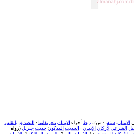
ن
الإيمان
:
ستة
. · س2:
ربط
أجزاء
الإيمان
بتعريفاتها
·
التصديق
بالقلب
يل
الشرعي
لأركان
الإيمان
·
الحديث
المذكور
:
حديث
جبريل
(رواه
ث
·
الأركان
الستة
هي
: 1.
الإيمان
بالله
2.
الإيمان
بالملائكة
3.
الإيمان