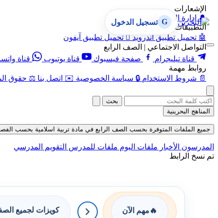
الإشعارات
🔔
إدارة الإشعارات
G
تسجيل الدخول
التطبيقات
🤖
تحميل تطبيق أندرويد

تحميل تطبيق آيفون
التواصل الاجتماعي | الصف الرابع
قناة تيليجرام
صفحة فيسبوك
قناة يوتيوب
قناة واتس
روابط مهمة
📄
شروط الاستخدام
🔒
سياسة الخصوصية
✉️
اتصل بنا
⚖️
حقوق الم
بحث
المناهج البحرينية
جميع الملفات المتوفرة بحسب الصف الرابع في مادة تربية اسلامية بحسب الفصل الأول
المدرسون
الأخبار
ملفات اليوم
ملفات للمدرس
التقويم المدرسي
تم نسخ الرابط
كويزات لجميع الص
🔥
مهم الآن