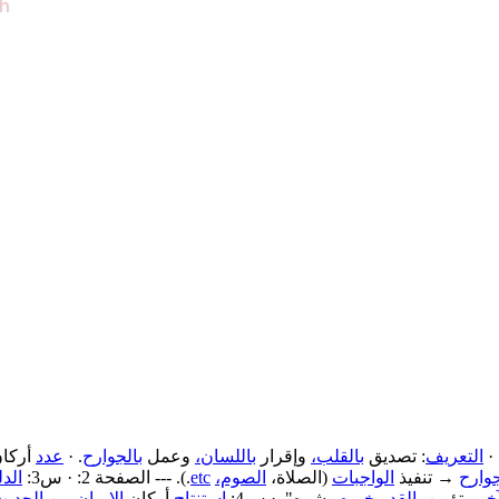
 ·
التعريف
: تصديق
بالقلب،
وإقرار
باللسان،
وعمل
بالجوارح
. ·
عدد
أركا
جوارح
→ تنفيذ
الواجبات
(الصلاة،
الصوم،
etc
.). --- الصفحة 2: · س3:
الدل
آخر
وتؤمن
بالقدر
خيره
وشره". · س4:
استنتاج
أركان
الإيمان
من
الحدي