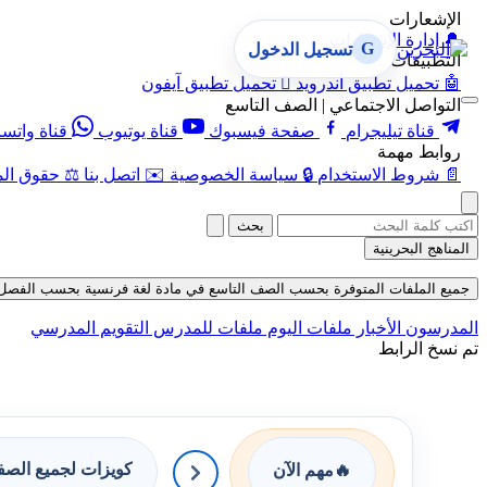
الإشعارات
🔔
إدارة الإشعارات
G
تسجيل الدخول
التطبيقات
🤖
تحميل تطبيق أندرويد

تحميل تطبيق آيفون
التواصل الاجتماعي | الصف التاسع
قناة تيليجرام
صفحة فيسبوك
قناة يوتيوب
قناة واتس
روابط مهمة
📄
شروط الاستخدام
🔒
سياسة الخصوصية
✉️
اتصل بنا
⚖️
حقوق الم
بحث
المناهج البحرينية
جميع الملفات المتوفرة بحسب الصف التاسع في مادة لغة فرنسية بحسب الفصل الثاني 
المدرسون
الأخبار
ملفات اليوم
ملفات للمدرس
التقويم المدرسي
تم نسخ الرابط
كويزات لجميع الص
🔥
مهم الآن