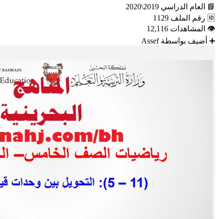
📘
العام الدراسي
2019\2020
🆔
رقم الملف
1129
👁
المشاهدات
12,116
➕
أضيف بواسطة
Assef