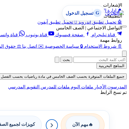
الإشعارات
🔔
إدارة الإشعارات
G
تسجيل الدخول
التطبيقات
🤖
تحميل تطبيق أندرويد

تحميل تطبيق آيفون
التواصل الاجتماعي | الصف الخامس
قناة تيليجرام
صفحة فيسبوك
قناة يوتيوب
قناة واتس
روابط مهمة
📄
شروط الاستخدام
🔒
سياسة الخصوصية
✉️
اتصل بنا
⚖️
حقوق الم
بحث
المناهج البحرينية
جميع الملفات المتوفرة بحسب الصف الخامس في مادة رياضيات بحسب الفصل الثاني في
المدرسون
الأخبار
ملفات اليوم
ملفات للمدرس
التقويم المدرسي
تم نسخ الرابط
كويزات لجميع الص
🔥
مهم الآن