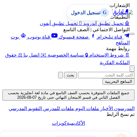
الإشعارات
🔔
إدارة الإشعارات
G
تسجيل الدخول
التطبيقات
🤖
تحميل تطبيق أندرويد

تحميل تطبيق آيفون
التواصل الاجتماعي | الصف التاسع
قناة تيليجرام
صفحة فيسبوك
قناة يوتيوب
بوت
المناهج
روابط مهمة
📄
شروط الاستخدام
🔒
سياسة الخصوصية
✉️
اتصل بنا
⚖️
حقوق
الملكية الفكرية
بحث
المناهج البحرينية
جميع الملفات المتوفرة بحسب الصف التاسع في مادة لغة انجليزية بحسب
الفصل الثاني في قسم الامتحان النهائي حتى تاريخ 07-08-2026
المدرسون
الأخبار
ملفات اليوم
ملفات للمدرس
التقويم المدرسي
تم نسخ الرابط
الأكاديمية
كويزات