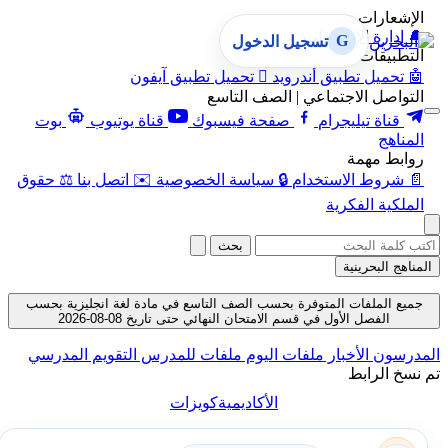
الإشعارات
🔔
إدارة الإشعارات
G
تسجيل الدخول
التطبيقات
🤖
تحميل تطبيق أندرويد

تحميل تطبيق آيفون
التواصل الاجتماعي | الصف التاسع
قناة تيليجرام
صفحة فيسبوك
قناة يوتيوب
بوت
المناهج
روابط مهمة
📄
شروط الاستخدام
🔒
سياسة الخصوصية
✉️
اتصل بنا
⚖️
حقوق
الملكية الفكرية
بحث
المناهج البحرينية
جميع الملفات المتوفرة بحسب الصف التاسع في مادة لغة انجليزية بحسب
الفصل الأول في قسم الامتحان النهائي حتى تاريخ 08-08-2026
المدرسون
الأخبار
ملفات اليوم
ملفات للمدرس
التقويم المدرسي
تم نسخ الرابط
الأكاديمية
كويزات