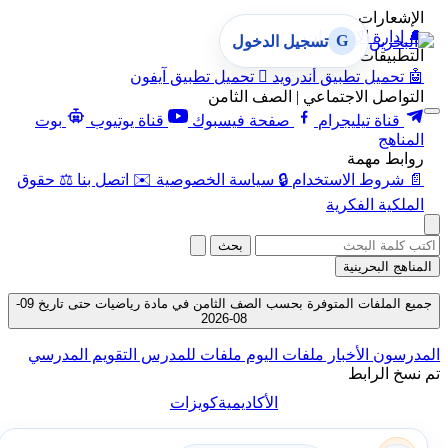
الإشعارات
🔔
إدارة الإشعارات
G
تسجيل الدخول
التطبيقات
🤖
تحميل تطبيق أندرويد

تحميل تطبيق آيفون
التواصل الاجتماعي | الصف الثامن
قناة تيليجرام
صفحة فيسبوك
قناة يوتيوب
بوت
المناهج
روابط مهمة
📄
شروط الاستخدام
🔒
سياسة الخصوصية
✉️
اتصل بنا
⚖️
حقوق
الملكية الفكرية
بحث
المناهج البحرينية
جميع الملفات المتوفرة بحسب الصف الثامن في مادة رياضيات حتى تاريخ 09-
08-2026
المدرسون
الأخبار
ملفات اليوم
ملفات للمدرس
التقويم المدرسي
تم نسخ الرابط
الأكاديمية
كويزات