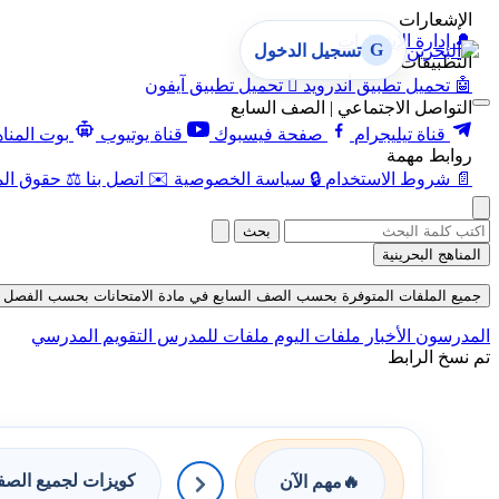
الإشعارات
🔔
إدارة الإشعارات
G
تسجيل الدخول
التطبيقات
🤖
تحميل تطبيق أندرويد

تحميل تطبيق آيفون
التواصل الاجتماعي | الصف السابع
قناة تيليجرام
صفحة فيسبوك
قناة يوتيوب
بوت المنا
روابط مهمة
📄
شروط الاستخدام
🔒
سياسة الخصوصية
✉️
اتصل بنا
⚖️
حقوق الم
بحث
المناهج البحرينية
جميع الملفات المتوفرة بحسب الصف السابع في مادة الامتحانات بحسب الفصل الأول في
المدرسون
الأخبار
ملفات اليوم
ملفات للمدرس
التقويم المدرسي
تم نسخ الرابط
كويزات لجميع الص
🔥
مهم الآن