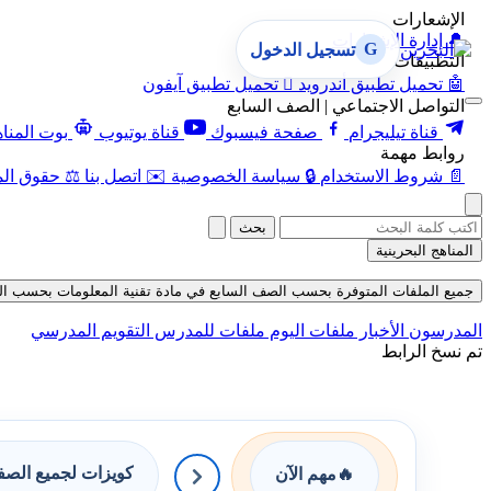
الإشعارات
🔔
إدارة الإشعارات
G
تسجيل الدخول
التطبيقات
🤖
تحميل تطبيق أندرويد

تحميل تطبيق آيفون
التواصل الاجتماعي | الصف السابع
قناة تيليجرام
صفحة فيسبوك
قناة يوتيوب
بوت المنا
روابط مهمة
📄
شروط الاستخدام
🔒
سياسة الخصوصية
✉️
اتصل بنا
⚖️
حقوق الم
بحث
المناهج البحرينية
جميع الملفات المتوفرة بحسب الصف السابع في مادة تقنية المعلومات بحسب الفصل ال
المدرسون
الأخبار
ملفات اليوم
ملفات للمدرس
التقويم المدرسي
تم نسخ الرابط
كويزات لجميع الص
🔥
مهم الآن