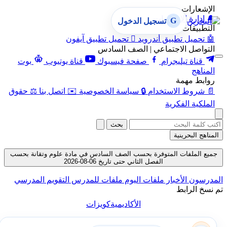
الإشعارات
🔔
إدارة الإشعارات
G
تسجيل الدخول
التطبيقات
🤖
تحميل تطبيق أندرويد

تحميل تطبيق آيفون
التواصل الاجتماعي | الصف السادس
قناة تيليجرام
صفحة فيسبوك
قناة يوتيوب
بوت
المناهج
روابط مهمة
📄
شروط الاستخدام
🔒
سياسة الخصوصية
✉️
اتصل بنا
⚖️
حقوق
الملكية الفكرية
بحث
المناهج البحرينية
جميع الملفات المتوفرة بحسب الصف السادس في مادة علوم وتقانة بحسب
الفصل الثاني حتى تاريخ 06-08-2026
المدرسون
الأخبار
ملفات اليوم
ملفات للمدرس
التقويم المدرسي
تم نسخ الرابط
الأكاديمية
كويزات