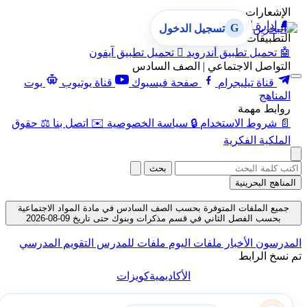
الإشعارات
🔔
إدارة الإشعارات
G
تسجيل الدخول
التطبيقات
🤖
تحميل تطبيق أندرويد

تحميل تطبيق آيفون
التواصل الاجتماعي | الصف السادس
قناة تيليجرام
صفحة فيسبوك
قناة يوتيوب
بوت
المناهج
روابط مهمة
📄
شروط الاستخدام
🔒
سياسة الخصوصية
✉️
اتصل بنا
⚖️
حقوق
الملكية الفكرية
بحث
المناهج البحرينية
جميع الملفات المتوفرة بحسب الصف السادس في مادة المواد الاجتماعية
بحسب الفصل الثاني في قسم مذكرات وبنوك حتى تاريخ 09-08-2026
المدرسون
الأخبار
ملفات اليوم
ملفات للمدرس
التقويم المدرسي
تم نسخ الرابط
الأكاديمية
كويزات