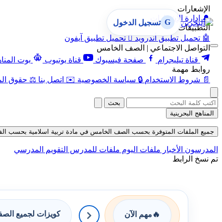
الإشعارات
🔔
إدارة الإشعارات
G
تسجيل الدخول
التطبيقات
🤖
تحميل تطبيق أندرويد

تحميل تطبيق آيفون
التواصل الاجتماعي | الصف الخامس
قناة تيليجرام
صفحة فيسبوك
قناة يوتيوب
بوت المنا
روابط مهمة
📄
شروط الاستخدام
🔒
سياسة الخصوصية
✉️
اتصل بنا
⚖️
حقوق الم
بحث
المناهج البحرينية
جميع الملفات المتوفرة بحسب الصف الخامس في مادة تربية اسلامية بحسب الفصل الأو
المدرسون
الأخبار
ملفات اليوم
ملفات للمدرس
التقويم المدرسي
تم نسخ الرابط
كويزات لجميع الص
🔥
مهم الآن