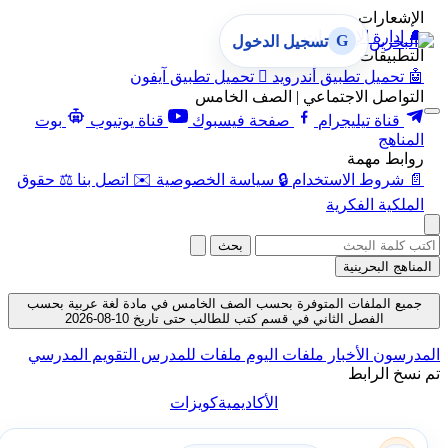
الإشعارات
🔔
إدارة الإشعارات
G
تسجيل الدخول
التطبيقات
🤖
تحميل تطبيق أندرويد

تحميل تطبيق آيفون
التواصل الاجتماعي | الصف الخامس
قناة تيليجرام
صفحة فيسبوك
قناة يوتيوب
بوت
المناهج
روابط مهمة
📄
شروط الاستخدام
🔒
سياسة الخصوصية
✉️
اتصل بنا
⚖️
حقوق
الملكية الفكرية
بحث
المناهج البحرينية
جميع الملفات المتوفرة بحسب الصف الخامس في مادة لغة عربية بحسب
الفصل الثاني في قسم كتب للطالب حتى تاريخ 10-08-2026
المدرسون
الأخبار
ملفات اليوم
ملفات للمدرس
التقويم المدرسي
تم نسخ الرابط
الأكاديمية
كويزات